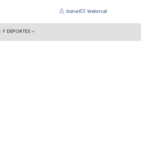
Sianet
Webmail
S Y DEPORTES