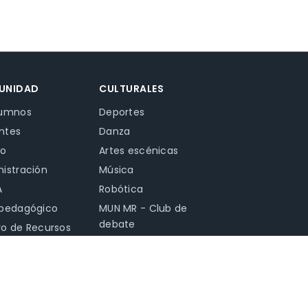
UNIDAD
CULTURALES
lumnos
Deportes
ntes
Danza
co
Artes escénicas
istración
Música
A
Robótica
opedagógico
MUN MR - Club de
debate
o de Recursos
ias