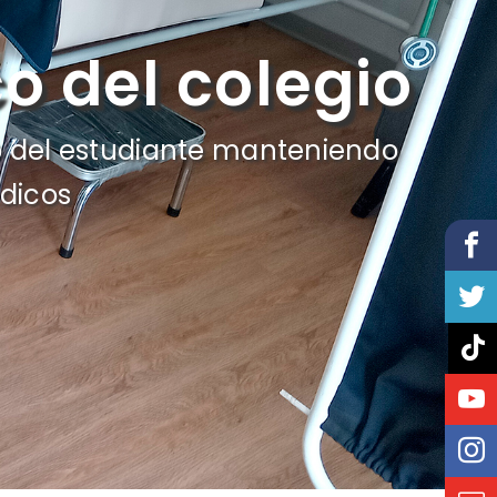
o del colegio
 del estudiante manteniendo
édicos