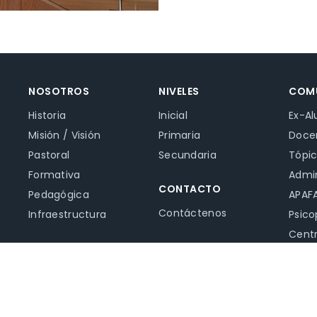
NOSOTROS
NIVELES
COM
Historia
Inicial
Ex-A
Misión / Visión
Primaria
Doce
Pastoral
Secundaria
Tópi
Formativa
Admin
CONTACTO
Pedagógica
APAF
Contáctenos
Infraestructura
Psic
Centr
Notic