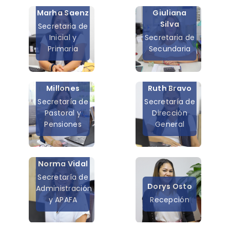
Marha Saenz
Giuliana
Silva
Secretaria de
Inicial y
Secretaria de
Primaria
Secundaria
Patricia
Millones
Ruth Bravo
Secretaría de
Secretaría de
Pastoral y
Dirección
Pensiones
General
Norma Vidal
Secretaría de
Dorys Osto
Administración
y APAFA
Recepción